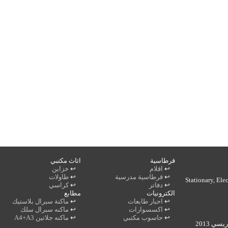
قرطاسية
اثاث مكتبي
↩
اقلام
↩
خزاين
↩
قرطاسية مدرسية
↩
طاولات
Stationary, Ele
↩
دفاتر
↩
كراسي
الكترونيات
مطابع
↩
احبار طابعات
↩
ماكنة سبرال بلاستيك
↩
اكسسوارات
↩
ماكنه سبرال سلك
↩
حاسوب مكتبي
↩
ماكنه جلاتين A4+A3
ي 2013