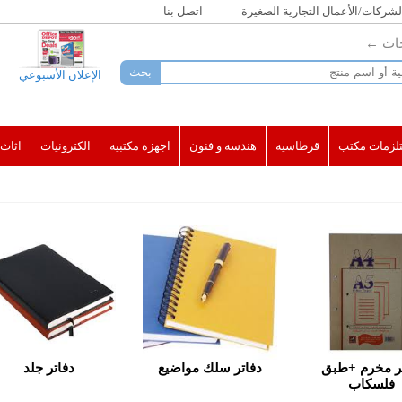
لشركات/الأعمال التجارية الصغيرة
اتصل بنا
جات ←
الإعلان الأسبوعي
لزمات مكتب
قرطاسية
هندسة و فنون
اجهزة مكتبية
الكترونيات
اثاث
تر مخرم +طبق
دفاتر سلك مواضيع
دفاتر جلد
فلسكاب