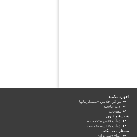
اجهزة مكتبية
↩
مواكن جلاتين +مستلزماتها
↩
الات حاسبة
↩
تلفونات
هندسة و فنون
↩
ادوات فنون متخصصة
↩
ادوات هندسة متخصصة
مستلزمات مكتب
↩
الواح+ستاندات