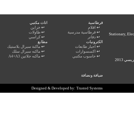
قرطاسية
اثاث مكتبي
↩
اقلام
↩
خزاين
↩
قرطاسية مدرسية
↩
طاولات
Stationary, Ele
↩
دفاتر
↩
كراسي
الكترونيات
مطابع
↩
احبار طابعات
↩
ماكنة سبرال بلاستيك
↩
اكسسوارات
↩
ماكنه سبرال سلك
↩
حاسوب مكتبي
↩
ماكنه جلاتين A4+A3
ي 2013
ضيافة ونضافة
Designed & Developed by:
Trusted Systems