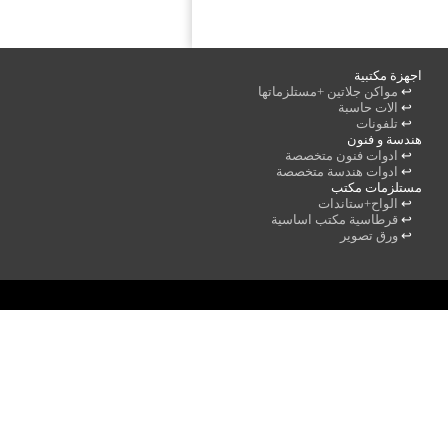
اجهزة مكتبية
↩
مواكن جلاتين +مستلزماتها
↩
الات حاسبة
↩
تلفونات
هندسة و فنون
↩
ادوات فنون متخصصة
↩
ادوات هندسة متخصصة
مستلزمات مكتب
↩
الواح+ستاندات
↩
قرطاسية مكتب اساسية
↩
ورق تصوير