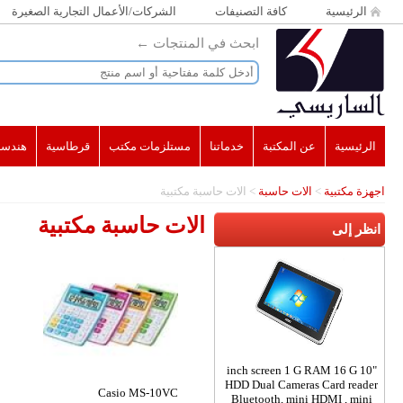
ا
لديك في سلة الشراء
عنصر
(0)
الإعلان الأسبوعي
أنشئ حساب
|
تسجيل الدخول
أهلاً بك,
اجهزة مكتبية
الكترونيات
اثاث مكتبي
مطابع
ضيافة ونضافة
Casio MS-7T-W+MS-7TV-W
Casio SL-300