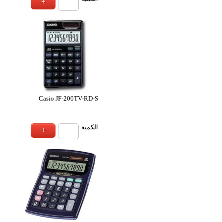
Casio jf-120TM-w
Casio JF-200TV-
ة
الكمية