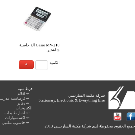
Casio JF-120MS
Casio JW-120MS سبة
ة
الكمية
اثاث مكتبي
اجهزة مكتبية
مواكن جلاتين +مستلزماتها
↩
خزاين
↩
الات حاسبة
↩
طاولات
↩
تلفونات
↩
كراسي
↩
مطابع
هندسة و فنون
ادوات فنون متخصصة
↩
ماكنة سبرال بلاستيك
↩
ادوات هندسة متخصصة
↩
ماكنه سبرال سلك
↩
مستلزمات مكتب
ماكنه جلاتين A4+A3
↩
الواح+ستاندات
↩
قرطاسية مكتب اساسية
↩